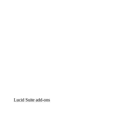
Lucidchart
Intelligente diagrammen
Lucidspark
Online whiteboard
airfocus
Product management en roadmapping
Lucid Suite add-ons
Cloud versneller
Begrijp en plan toekomstige veranderingen aan je cloud
infrastructuur beter