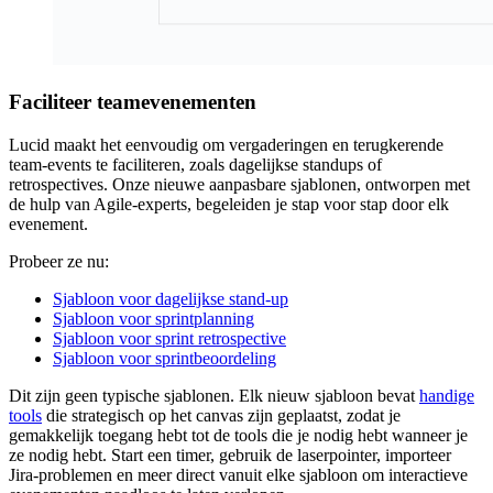
Faciliteer teamevenementen
Lucid maakt het eenvoudig om vergaderingen en terugkerende
team-events te faciliteren, zoals dagelijkse standups of
retrospectives. Onze nieuwe aanpasbare sjablonen, ontworpen met
de hulp van Agile-experts, begeleiden je stap voor stap door elk
evenement.
Probeer ze nu:
Sjabloon voor dagelijkse stand-up
Sjabloon voor sprintplanning
Sjabloon voor sprint retrospective
Sjabloon voor sprintbeoordeling
Dit zijn geen typische sjablonen. Elk nieuw sjabloon bevat
handige
tools
die strategisch op het canvas zijn geplaatst, zodat je
gemakkelijk toegang hebt tot de tools die je nodig hebt wanneer je
ze nodig hebt. Start een timer, gebruik de laserpointer, importeer
Jira-problemen en meer direct vanuit elke sjabloon om interactieve