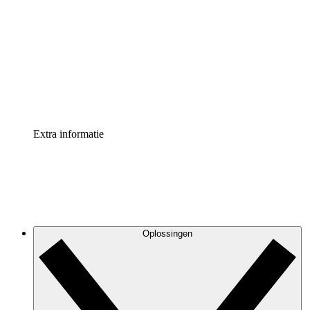
Processversneller
Standaardiseer en verbeter de beheer van
procesdocumentatie
Enterprise shield
Voeg een extra laag versterkte beveiliging en controle
toe
Extra informatie
Oplossingen