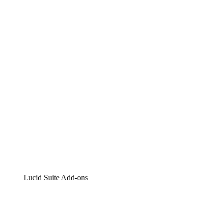
Lucidchart
Intelligente Diagrammerstellung
Lucidspark
Digitales Whiteboarding
airfocus
Produktmanagement und -roadmapping
Lucid Suite Add-ons
Cloud-Accelerator
Besseres Verständnis und Planung künftiger Cloud-
Infrastruktur-Änderungen.