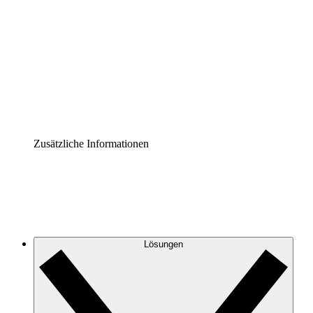
Prozess-Accelerator
Governance der Prozessdokumentation vereinheitlichen
und stärken.
Enterprise Shield
Zusätzliche Sicherheitslayer und granulare
Zugriffskontrolle.
Zusätzliche Informationen
Lösungen