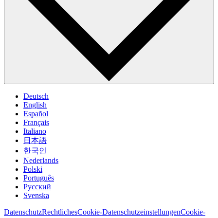
Deutsch
English
Español
Français
Italiano
日本語
한국인
Nederlands
Polski
Português
Pусский
Svenska
Datenschutz
Rechtliches
Cookie-Datenschutzeinstellungen
Cookie-