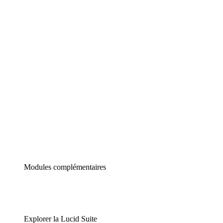
Diagrammes intelligents
Lucidspark
Tableau blanc virtuel
airfocus
Gestion de produit et roadmapping
Modules complémentaires
Explorer la Lucid Suite