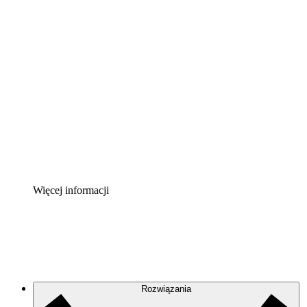
Akcelerator chmury
Lepiej zrozum i zaplanuj przyszłe zmiany w
infrastrukturze chmurowej.
Akcelerator Procesu
Standaryzuj i usprawnij ład organizacyjny w zakresie
dokumentacji procesów.
Enterprise Shield
Zapewnij dodatkową warstwę wzmocnionych
zabezpieczeń i szczegółową kontrolę.
Więcej informacji
Rozwiązania