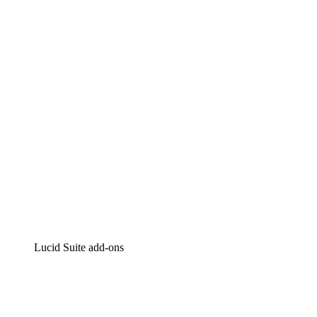
Lucidchart
Intelligente diagrammen
Lucidspark
Online whiteboard
airfocus
Product management en roadmapping
Lucid Suite add-ons
Cloud versneller
Begrijp en plan toekomstige veranderingen aan je cloud in