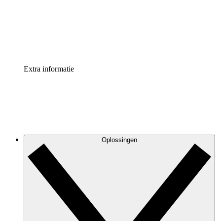
Processversneller
Standaardiseer en verbeter de beheer van procesdocument
Enterprise shield
Voeg een extra laag versterkte beveiliging en controle toe
Extra informatie
Oplossingen