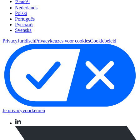
한국인
Nederlands
Polski
Português
Pусский
Svenska
Privacy
Juridisch
Privacykeuzes voor cookies
Cookiebeleid
Je privacyvoorkeuren