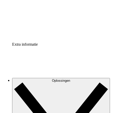
Processversneller
Standaardiseer en verbeter de beheer van
procesdocumentatie
Enterprise shield
Voeg een extra laag versterkte beveiliging en controle
toe
Extra informatie
Oplossingen