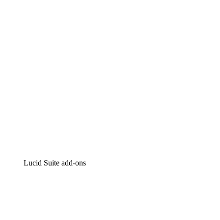
Intelligente diagrammen
Lucidspark
Online whiteboard
airfocus
Product management en roadmapping
Lucid Suite add-ons
Cloud versneller
Begrijp en plan toekomstige veranderingen aan je cloud
infrastructuur beter