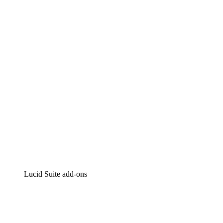
Lucidchart
Intelligente diagrammen
Lucidspark
Online whiteboard
airfocus
Product management en roadmapping
Lucid Suite add-ons
Cloud versneller
Begrijp en plan toekomstige veranderingen aan je cloud
infrastructuur beter