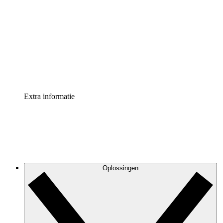
Processversneller
Standaardiseer en verbeter de beheer van
procesdocumentatie
Enterprise shield
Voeg een extra laag versterkte beveiliging en controle
toe
Extra informatie
Oplossingen