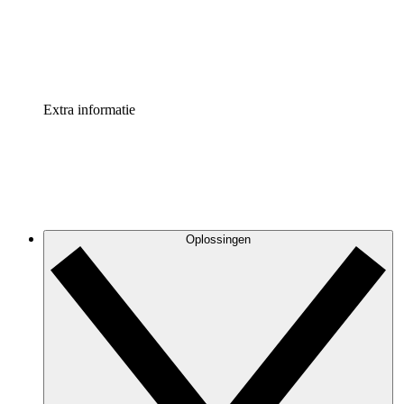
Standaardiseer en verbeter de beheer van procesdocument
Enterprise shield
Voeg een extra laag versterkte beveiliging en controle toe
Extra informatie
Oplossingen