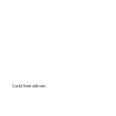
Intelligente diagrammen
Lucidspark
Online whiteboard
airfocus
Product management en roadmapping
Lucid Suite add-ons
Cloud versneller
Begrijp en plan toekomstige veranderingen aan je cloud in
Processversneller