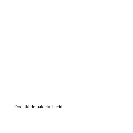
Lucidchart
Inteligentne rozwiązanie do tworzenia diagramów pomag
Lucidspark
Wirtualna tablica, na której zespoły mogą przedstawiać s
airfocus
Platforma do zarządzania produktem i tworzenia map dro
Dodatki do pakietu Lucid
Akcelerator chmury
Lepiej zrozum i zaplanuj przyszłe zmiany w infrastruktu