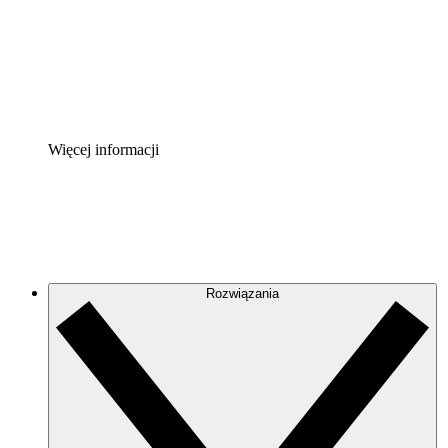
Akcelerator Procesu
Standaryzuj i usprawnij ład organizacyjny w zakresie do
Enterprise Shield
Zapewnij dodatkową warstwę wzmocnionych zabezpiecze
Więcej informacji
Rozwiązania