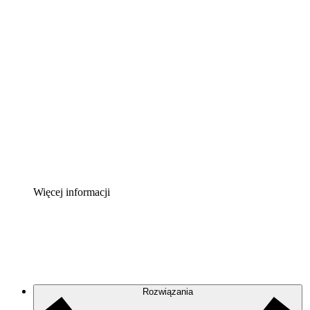
Akcelerator chmury
Lepiej zrozum i zaplanuj przyszłe zmiany w
infrastrukturze chmurowej.
Akcelerator Procesu
Standaryzuj i usprawnij ład organizacyjny w zakresie
dokumentacji procesów.
Enterprise Shield
Zapewnij dodatkową warstwę wzmocnionych
zabezpieczeń i szczegółową kontrolę.
Więcej informacji
Rozwiązania