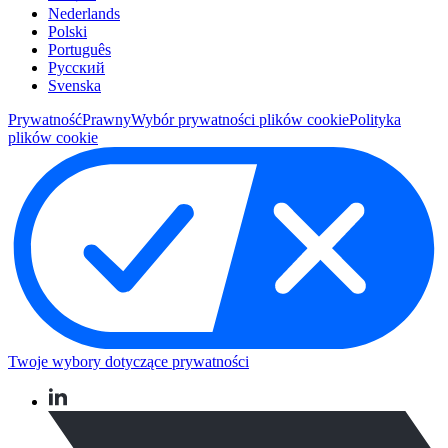
Nederlands
Polski
Português
Pусский
Svenska
Prywatność
Prawny
Wybór prywatności plików cookie
Polityka
plików cookie
Twoje wybory dotyczące prywatności