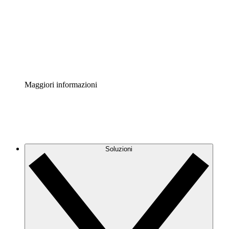
Standardizza e migliora la governance della
documentazione dei processi.
Enterprise Shield
Aggiungi un livello avanzato di sicurezza rafforzata e
controllo granulare.
Maggiori informazioni
Soluzioni