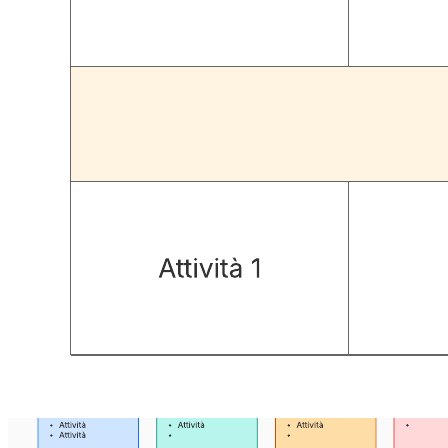
Mappare chi deve essere responsabile, dirigente, consultato e
informato (RACI) in un progetto.
Chiarire i ruoli e le responsabilità di un progetto specifico.
Collaborare con i colleghi sulle assegnazioni delle attività.
Apri questo modello e aggiungi contenuti per personalizzare il
grafico RACI in base al tuo caso d'uso.
Modelli correlati