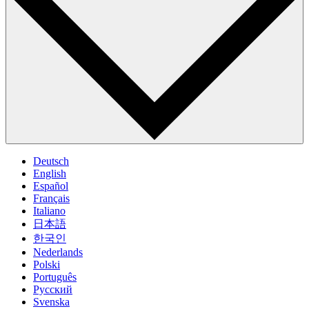
Deutsch
English
Español
Français
Italiano
日本語
한국인
Nederlands
Polski
Português
Pусский
Svenska