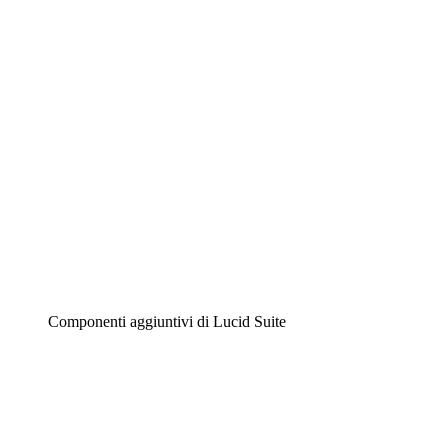
Diagrammi intelligenti
Lucidspark
Lavagna virtuale
Airfocus
Gestione del prodotto e roadmap
Componenti aggiuntivi di Lucid Suite
Acceleratore cloud
Comprendi e pianifica meglio i futuri cambiamenti della
tua infrastruttura cloud.
Acceleratore di processo