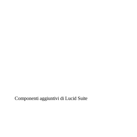
Diagrammi intelligenti
Lucidspark
Lavagna virtuale
Airfocus
Gestione del prodotto e roadmap
Componenti aggiuntivi di Lucid Suite
Acceleratore cloud
Comprendi e pianifica meglio i futuri cambiamenti della
tua infrastruttura cloud.
Acceleratore di processo