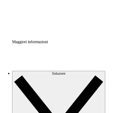
Standardizza e migliora la governance della
documentazione dei processi.
Enterprise Shield
Aggiungi un livello avanzato di sicurezza rafforzata e
controllo granulare.
Maggiori informazioni
Soluzioni