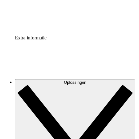
Standaardiseer en verbeter de beheer van procesdocument
Enterprise shield
Voeg een extra laag versterkte beveiliging en controle toe
Extra informatie
Oplossingen