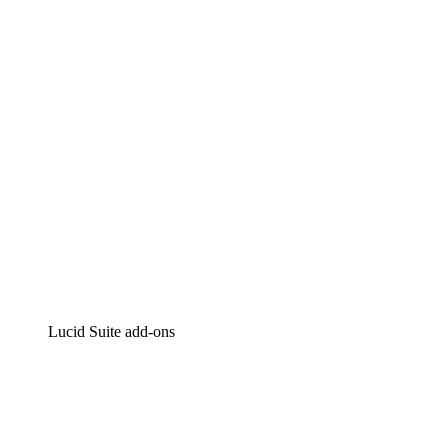
Intelligente diagrammen
Lucidspark
Online whiteboard
airfocus
Product management en roadmapping
Lucid Suite add-ons
Cloud versneller
Begrijp en plan toekomstige veranderingen aan je cloud in
Processversneller