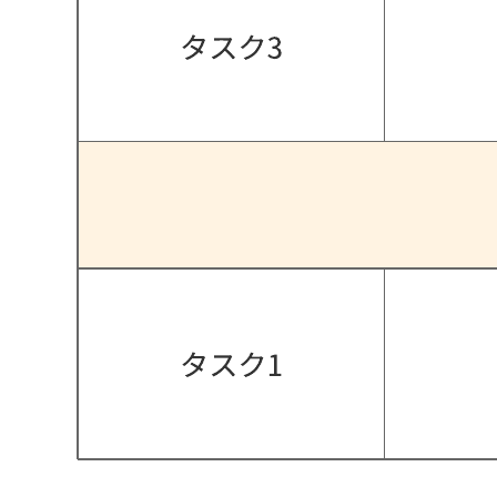
この RACI チャートテンプレートは、次の用途に役立ちま
す。
プロジェクトで RACI の役割 (実行責任者、説明責任
者、相談先、報告先) を果たす人をマッピングする。
特定のプロジェクトにおける役割と責任を明確にす
る。
同僚と協力してタスクの割り当てを行う。
ユースケースに合わせて RACI チャートをカスタマイズする
には、このテンプレートを開き、コンテンツを追加します。
関連テンプレート