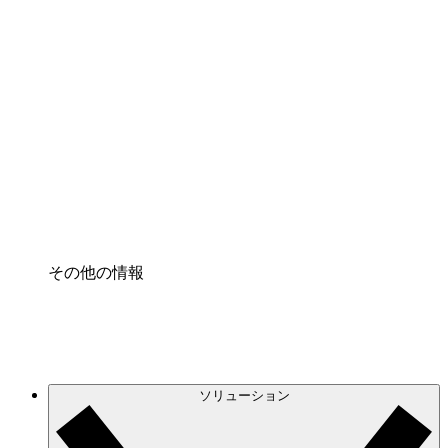
クラウドインフラに対する将来の変更をより良く
理解し、計画を立てましょう。
プロセスアクセル
プロセス文書化のガバナンスを標準化し、改善す
る。
Enterprise Shield
強化されたセキュリティと詳細な制御を追加す
る。
その他の情報
ソリューション