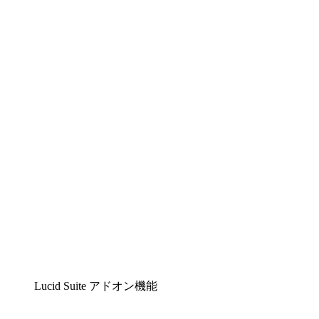
Lucidchart
複雑な内容をチームで分かりやすく理解できるイ
ンテリジェントな作図ソリューション
Lucidspark
チームが最高のアイデアを出し合い、行動につな
げられるバーチャルホワイトボード
airfocus
プロダクト管理・ロードマップツール
Lucid Suite アドオン機能
クラウドアクセル