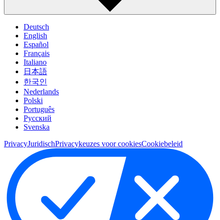
Deutsch
English
Español
Français
Italiano
日本語
한국인
Nederlands
Polski
Português
Pусский
Svenska
Privacy
Juridisch
Privacykeuzes voor cookies
Cookiebeleid