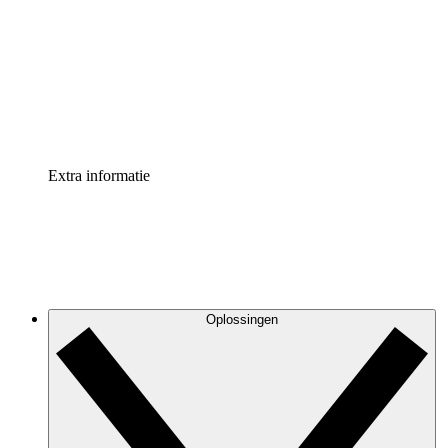
Processversneller
Standaardiseer en verbeter de beheer van
procesdocumentatie
Enterprise shield
Voeg een extra laag versterkte beveiliging en controle
toe
Extra informatie
Oplossingen