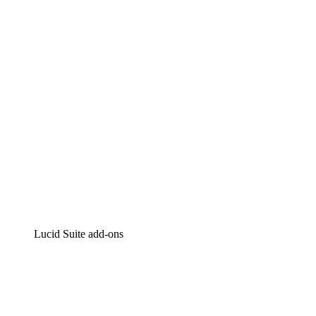
Intelligente diagrammen
Lucidspark
Online whiteboard
airfocus
Product management en roadmapping
Lucid Suite add-ons
Cloud versneller
Begrijp en plan toekomstige veranderingen aan je cloud
infrastructuur beter