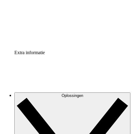
Processversneller
Standaardiseer en verbeter de beheer van
procesdocumentatie
Enterprise shield
Voeg een extra laag versterkte beveiliging en controle
toe
Extra informatie
Oplossingen