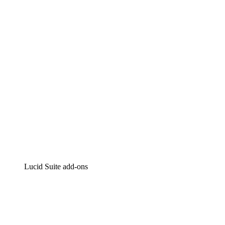
Intelligente diagrammen
Lucidspark
Online whiteboard
airfocus
Product management en roadmapping
Lucid Suite add-ons
Cloud versneller
Begrijp en plan toekomstige veranderingen aan je cloud
infrastructuur beter