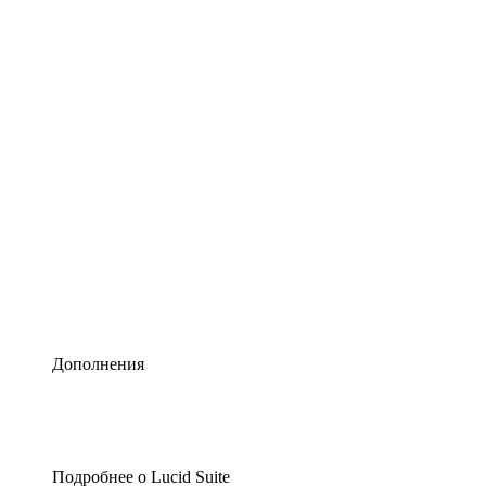
Умная схематизация
Lucidspark
Виртуальная доска для лучших идей
airfocus
Управление продуктами и дорожные карты
Дополнения
Подробнее о Lucid Suite