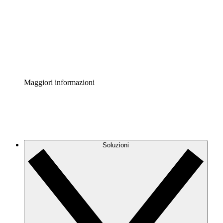
Standardizza e migliora la governance della
documentazione dei processi.
Enterprise Shield
Aggiungi un livello avanzato di sicurezza rafforzata e
controllo granulare.
Maggiori informazioni
Soluzioni