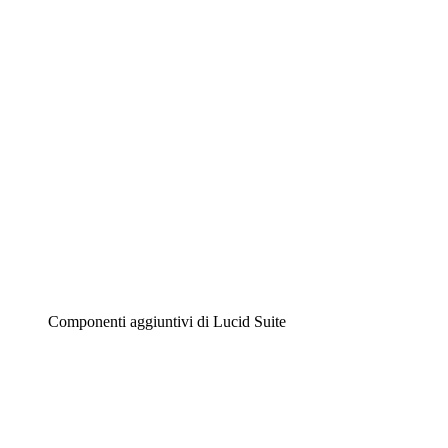
Diagrammi intelligenti
Lucidspark
Lavagna virtuale
Airfocus
Gestione del prodotto e roadmap
Componenti aggiuntivi di Lucid Suite
Acceleratore cloud
Comprendi e pianifica meglio i futuri cambiamenti della
tua infrastruttura cloud.
Acceleratore di processo