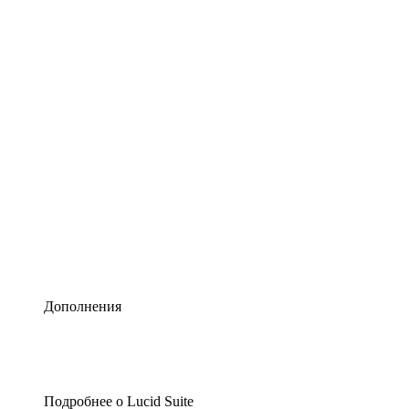
Умная схематизация
Lucidspark
Виртуальная доска для лучших идей
airfocus
Управление продуктами и дорожные карты
Дополнения
Подробнее о Lucid Suite