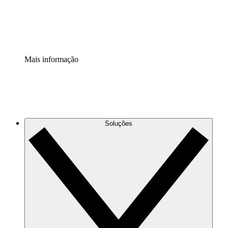
Padronize e melhore a governança da documentação de p
Extensão de segurança
Adicione uma camada de segurança reforçada e controle g
Mais informação
Soluções