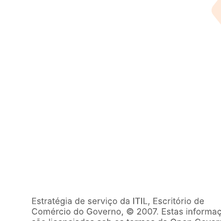
Mostrar como sua central de atendimento deverá funcionar.
Comparar como seu processo deverá funcionar com o que
realmente está acontecendo.
Abra este modelo para exibir um exemplo detalhado de um
fluxograma de central de atendimento, personalizável de acordo com
seu caso de uso.
Modelos relacionados