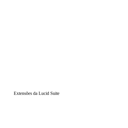
Diagramação inteligente
Lucidspark
Lousa interativa virtual
airfocus
Gestão de produtos e roadmaps
Extensões da Lucid Suite
Extensão Nuvem
Entenda e planeje melhor as mudanças futuras em sua
infraestrutura de nuvem.
Extensão Processos