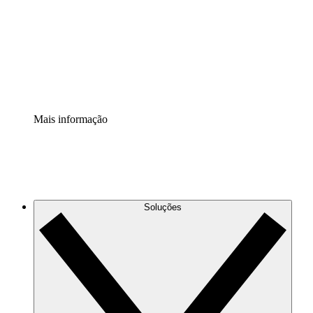
Padronize e melhore a governança da documentação de
processos.
Extensão de segurança
Adicione uma camada de segurança reforçada e
controle granular.
Mais informação
Soluções