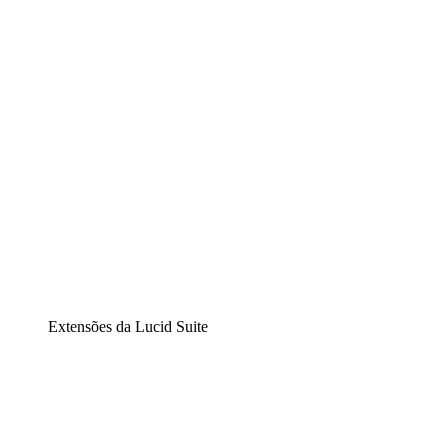
Diagramação inteligente
Lucidspark
Lousa interativa virtual
airfocus
Gestão de produtos e roadmaps
Extensões da Lucid Suite
Extensão Nuvem
Entenda e planeje melhor as mudanças futuras em sua
infraestrutura de nuvem.
Extensão Processos