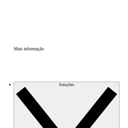
Padronize e melhore a governança da documentação de
processos.
Extensão de segurança
Adicione uma camada de segurança reforçada e
controle granular.
Mais informação
Soluções