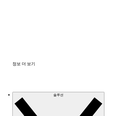
클라우드 인프라에 대한 이해도를 높이고 향후 변
화를 계획할 수 있습니다.
프로세스 액셀러레이터
프로세스 문서의 거버넌스를 표준화하고 개선할
수 있습니다.
Enterprise Shield
보안을 강화하고 세분화된 제어 계층을 추가할 수
있습니다.
정보 더 보기
솔루션