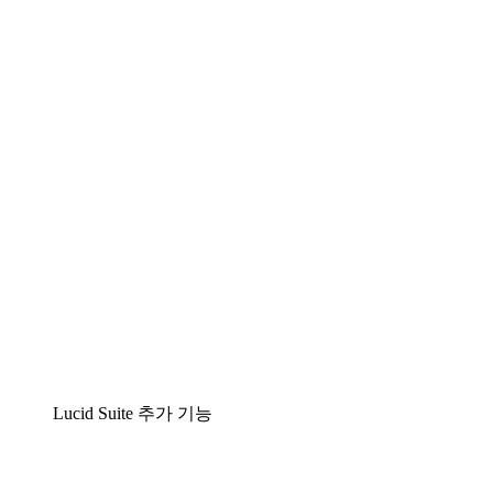
팀이 복잡성을 명확성으로 바꿀 수 있는 지능형 다
이어그램 작성 솔루션
Lucidspark
팀이 최고의 아이디어를 제시하고 실행할 수 있는
가상 화이트보드
airfocus
제품 관리 및 로드매핑
Lucid Suite 추가 기능
클라우드 액셀러레이터