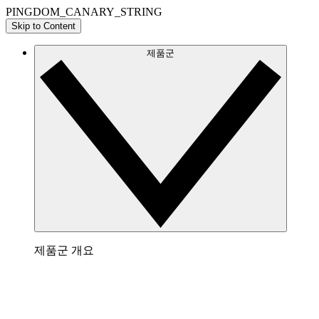
PINGDOM_CANARY_STRING
Skip to Content
제품군
제품군 개요
Lucidchart