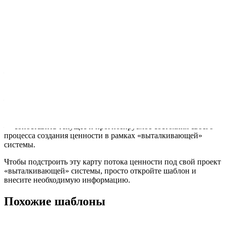
Этот шаблон поможет вам:
— проиллюстрировать и заодно проанализировать шаги,
задействованные в производстве товара или предоставлении
услуги;
— повысить эффективность работы, сосредоточив усилия на
сокращении времени, затраченного на действия, которые не
добавляют ценности;
— сопоставить текущее и прогнозируемое состояния своего
процесса создания ценности в рамках «выталкивающей»
системы.
Чтобы подстроить эту карту потока ценности под свой проект
«выталкивающей» системы, просто откройте шаблон и
внесите необходимую информацию.
Похожие шаблоны