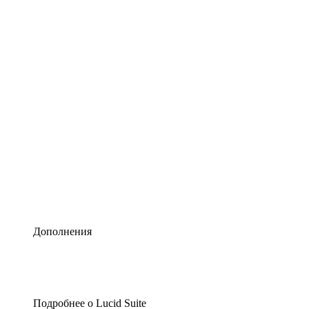
Умная схематизация
Lucidspark
Виртуальная доска для лучших идей
airfocus
Управление продуктами и дорожные карты
Дополнения
Подробнее о Lucid Suite