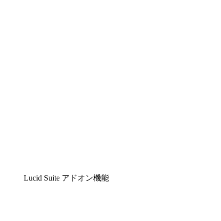
Lucidchart
複雑な内容をチームで分かりやすく理解できるイ
Lucidspark
チームが最高のアイデアを出し合い、行動につな
airfocus
プロダクト管理・ロードマップツール
Lucid Suite アドオン機能
クラウドアクセル
クラウドインフラに対する将来の変更をより良く