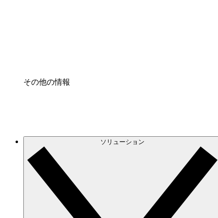
プロセスアクセル
プロセス文書化のガバナンスを標準化し、改善す
Enterprise Shield
強化されたセキュリティと詳細な制御を追加する
その他の情報
ソリューション