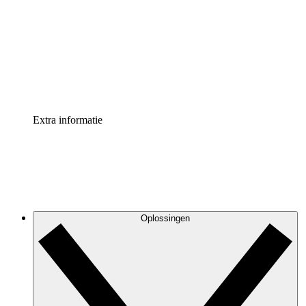
Processversneller
Standaardiseer en verbeter de beheer van
procesdocumentatie
Enterprise shield
Voeg een extra laag versterkte beveiliging en controle
toe
Extra informatie
Oplossingen