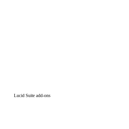
Intelligente diagrammen
Lucidspark
Online whiteboard
airfocus
Product management en roadmapping
Lucid Suite add-ons
Cloud versneller
Begrijp en plan toekomstige veranderingen aan je cloud
infrastructuur beter