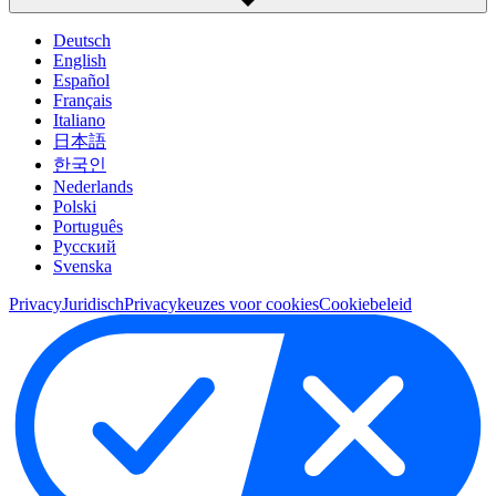
Deutsch
English
Español
Français
Italiano
日本語
한국인
Nederlands
Polski
Português
Pусский
Svenska
Privacy
Juridisch
Privacykeuzes voor cookies
Cookiebeleid