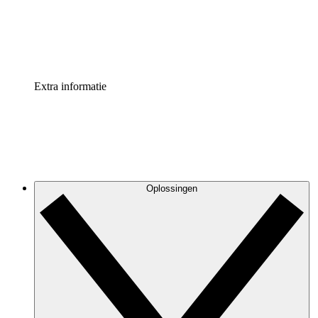
Standaardiseer en verbeter de beheer van procesdocument
Enterprise shield
Voeg een extra laag versterkte beveiliging en controle toe
Extra informatie
Oplossingen