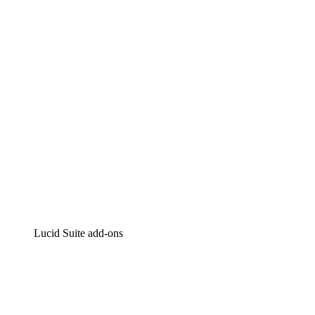
Intelligente diagrammen
Lucidspark
Online whiteboard
airfocus
Product management en roadmapping
Lucid Suite add-ons
Cloud versneller
Begrijp en plan toekomstige veranderingen aan je cloud in
Processversneller