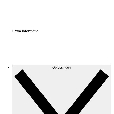
Standaardiseer en verbeter de beheer van procesdocument
Enterprise shield
Voeg een extra laag versterkte beveiliging en controle toe
Extra informatie
Oplossingen