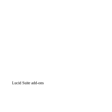
Intelligente diagrammen
Lucidspark
Online whiteboard
airfocus
Product management en roadmapping
Lucid Suite add-ons
Cloud versneller
Begrijp en plan toekomstige veranderingen aan je cloud in
Processversneller