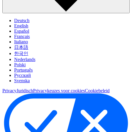
Deutsch
English
Español
Français
Italiano
日本語
한국인
Nederlands
Polski
Português
Pусский
Svenska
Privacy
Juridisch
Privacykeuzes voor cookies
Cookiebeleid