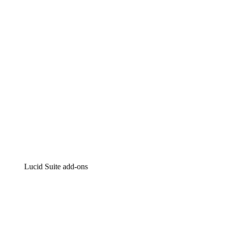
Intelligente diagrammen
Lucidspark
Online whiteboard
airfocus
Product management en roadmapping
Lucid Suite add-ons
Cloud versneller
Begrijp en plan toekomstige veranderingen aan je cloud
infrastructuur beter