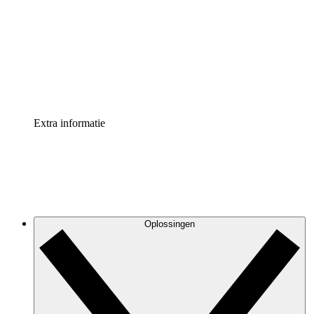
Processversneller
Standaardiseer en verbeter de beheer van
procesdocumentatie
Enterprise shield
Voeg een extra laag versterkte beveiliging en controle
toe
Extra informatie
Oplossingen