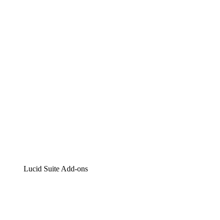
Lucidchart
Intelligente Diagrammerstellung
Lucidspark
Digitales Whiteboarding
airfocus
Produktmanagement und -roadmapping
Lucid Suite Add-ons
Cloud-Accelerator
Besseres Verständnis und Planung künftiger Cloud-
Infrastruktur-Änderungen.