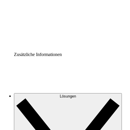
Prozess-Accelerator
Governance der Prozessdokumentation vereinheitlichen
und stärken.
Enterprise Shield
Zusätzliche Sicherheitslayer und granulare
Zugriffskontrolle.
Zusätzliche Informationen
Lösungen