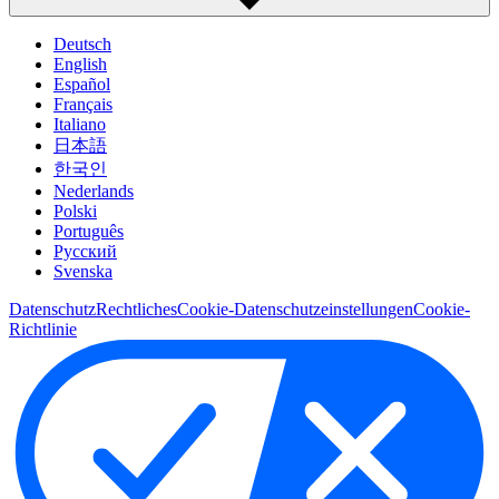
Deutsch
English
Español
Français
Italiano
日本語
한국인
Nederlands
Polski
Português
Pусский
Svenska
Datenschutz
Rechtliches
Cookie-Datenschutzeinstellungen
Cookie-
Richtlinie