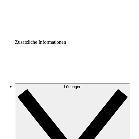
Governance der Prozessdokumentation vereinheitlichen u
Enterprise Shield
Zusätzliche Sicherheitslayer und granulare Zugriffskontrol
Zusätzliche Informationen
Lösungen