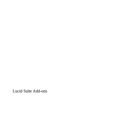
Lucidchart
Intelligente Diagrammerstellung
Lucidspark
Digitales Whiteboarding
airfocus
Produktmanagement und -roadmapping
Lucid Suite Add-ons
Cloud-Accelerator
Besseres Verständnis und Planung künftiger Cloud-Infra
Prozess-Accelerator