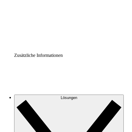
Prozess-Accelerator
Governance der Prozessdokumentation vereinheitlichen
und stärken.
Enterprise Shield
Zusätzliche Sicherheitslayer und granulare
Zugriffskontrolle.
Zusätzliche Informationen
Lösungen