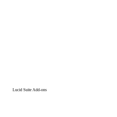
Lucidchart
Intelligente Diagrammerstellung
Lucidspark
Digitales Whiteboarding
airfocus
Produktmanagement und -roadmapping
Lucid Suite Add-ons
Cloud-Accelerator
Besseres Verständnis und Planung künftiger Cloud-
Infrastruktur-Änderungen.