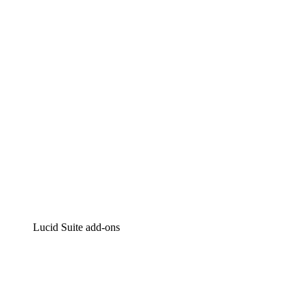
Intelligente diagrammen
Lucidspark
Online whiteboard
airfocus
Product management en roadmapping
Lucid Suite add-ons
Cloud versneller
Begrijp en plan toekomstige veranderingen aan je cloud in
Processversneller