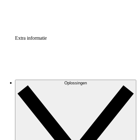
Standaardiseer en verbeter de beheer van procesdocument
Enterprise shield
Voeg een extra laag versterkte beveiliging en controle toe
Extra informatie
Oplossingen