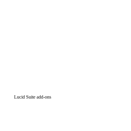
Intelligente diagrammen
Lucidspark
Online whiteboard
airfocus
Product management en roadmapping
Lucid Suite add-ons
Cloud versneller
Begrijp en plan toekomstige veranderingen aan je cloud
infrastructuur beter