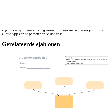
Met dit stroomdiagram met CloudApp kun je:
Ontdekken hoe je de CloudApp-integratie kunt gebruiken.
De details van je stroomdiagram delen met anderen.
Onnodige vergaderingen elimineren.
Open deze sjabloon en voeg inhoud toe om dit stroomdiagram met
CloudApp aan te passen aan je use case.
Gerelateerde sjablonen