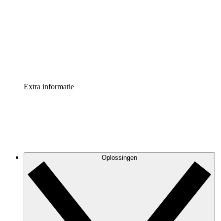
Processversneller
Standaardiseer en verbeter de beheer van
procesdocumentatie
Enterprise shield
Voeg een extra laag versterkte beveiliging en controle
toe
Extra informatie
Oplossingen