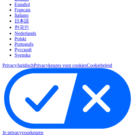
Español
Français
Italiano
日本語
한국인
Nederlands
Polski
Português
Pусский
Svenska
Privacy
Juridisch
Privacykeuzes voor cookies
Cookiebeleid
Je privacyvoorkeuren