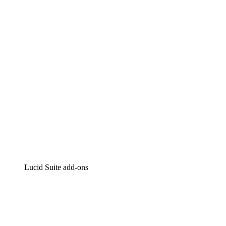
Intelligente diagrammen
Lucidspark
Online whiteboard
airfocus
Product management en roadmapping
Lucid Suite add-ons
Cloud versneller
Begrijp en plan toekomstige veranderingen aan je cloud
infrastructuur beter