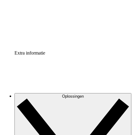
Processversneller
Standaardiseer en verbeter de beheer van
procesdocumentatie
Enterprise shield
Voeg een extra laag versterkte beveiliging en controle
toe
Extra informatie
Oplossingen