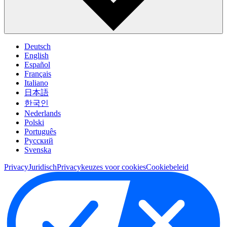
Deutsch
English
Español
Français
Italiano
日本語
한국인
Nederlands
Polski
Português
Pусский
Svenska
Privacy
Juridisch
Privacykeuzes voor cookies
Cookiebeleid