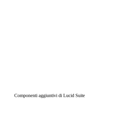
Diagrammi intelligenti
Lucidspark
Lavagna virtuale
Airfocus
Gestione del prodotto e roadmap
Componenti aggiuntivi di Lucid Suite
Acceleratore cloud
Comprendi e pianifica meglio i futuri cambiamenti della
tua infrastruttura cloud.
Acceleratore di processo