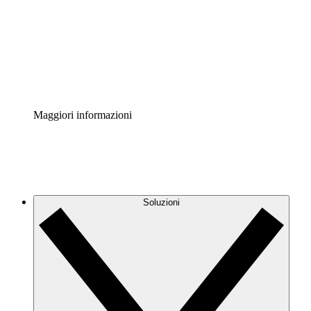
Standardizza e migliora la governance della
documentazione dei processi.
Enterprise Shield
Aggiungi un livello avanzato di sicurezza rafforzata e
controllo granulare.
Maggiori informazioni
Soluzioni