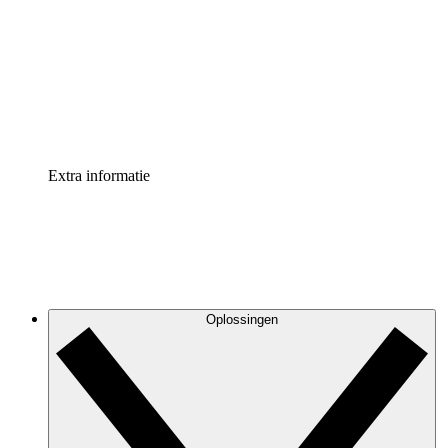
Processversneller
Standaardiseer en verbeter de beheer van
procesdocumentatie
Enterprise shield
Voeg een extra laag versterkte beveiliging en controle
toe
Extra informatie
Oplossingen