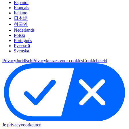
Español
Français
Italiano
日本語
한국인
Nederlands
Polski
Português
Pусский
Svenska
Privacy
Juridisch
Privacykeuzes voor cookies
Cookiebeleid
Je privacyvoorkeuren