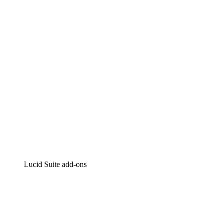
Intelligente diagrammen
Lucidspark
Online whiteboard
airfocus
Product management en roadmapping
Lucid Suite add-ons
Cloud versneller
Begrijp en plan toekomstige veranderingen aan je cloud
infrastructuur beter