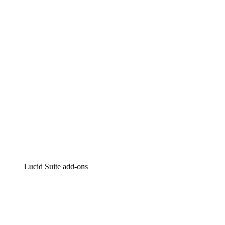
Intelligente diagrammen
Lucidspark
Online whiteboard
airfocus
Product management en roadmapping
Lucid Suite add-ons
Cloud versneller
Begrijp en plan toekomstige veranderingen aan je cloud
infrastructuur beter