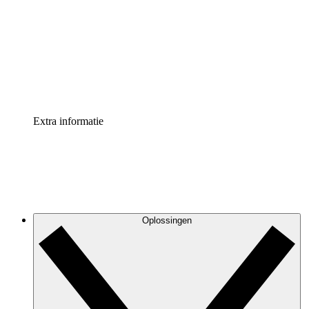
Processversneller
Standaardiseer en verbeter de beheer van
procesdocumentatie
Enterprise shield
Voeg een extra laag versterkte beveiliging en controle
toe
Extra informatie
Oplossingen