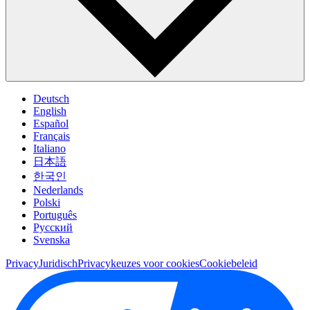
Deutsch
English
Español
Français
Italiano
日本語
한국인
Nederlands
Polski
Português
Pусский
Svenska
Privacy
Juridisch
Privacykeuzes voor cookies
Cookiebeleid