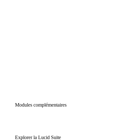
Diagrammes intelligents
Lucidspark
Tableau blanc virtuel
airfocus
Gestion de produit et roadmapping
Modules complémentaires
Explorer la Lucid Suite