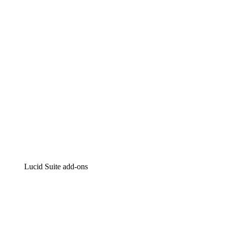
Intelligente diagrammen
Lucidspark
Online whiteboard
airfocus
Product management en roadmapping
Lucid Suite add-ons
Cloud versneller
Begrijp en plan toekomstige veranderingen aan je cloud
infrastructuur beter