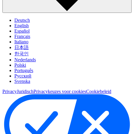
Deutsch
English
Español
Français
Italiano
日本語
한국인
Nederlands
Polski
Português
Pусский
Svenska
Privacy
Juridisch
Privacykeuzes voor cookies
Cookiebeleid