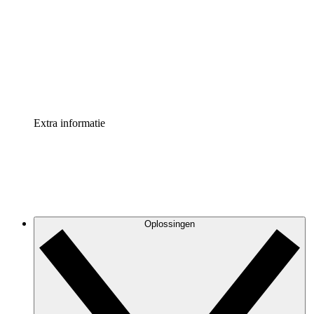
Processversneller
Standaardiseer en verbeter de beheer van
procesdocumentatie
Enterprise shield
Voeg een extra laag versterkte beveiliging en controle
toe
Extra informatie
Oplossingen