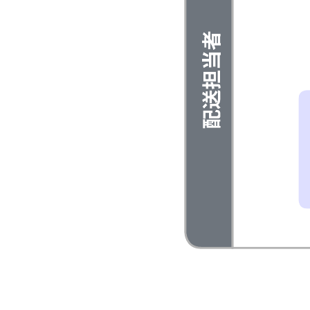
このスイムレーンを使ったフローチャートテンプレートは以
下のような用途に役立ちます。
ステップ別にプロセスを視覚化する。
各プロセスを完了する責任者を明確に特定する。
プロセスが非効率かどうかを迅速に判断する。
テンプレートを開き、ユースケースに合わせてカスタマイズ
可能なスイムレーンを使ったフローチャートの例を詳しく確
認してみましょう。
関連テンプレート