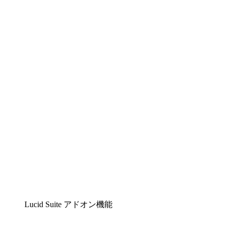
Lucidchart
複雑な内容をチームで分かりやすく理解できるイ
ンテリジェントな作図ソリューション
Lucidspark
チームが最高のアイデアを出し合い、行動につな
げられるバーチャルホワイトボード
airfocus
プロダクト管理・ロードマップツール
Lucid Suite アドオン機能
クラウドアクセル