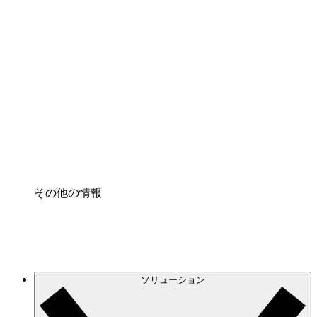
クラウドインフラに対する将来の変更をより良く
理解し、計画を立てましょう。
プロセスアクセル
プロセス文書化のガバナンスを標準化し、改善す
る。
Enterprise Shield
強化されたセキュリティと詳細な制御を追加す
る。
その他の情報
ソリューション