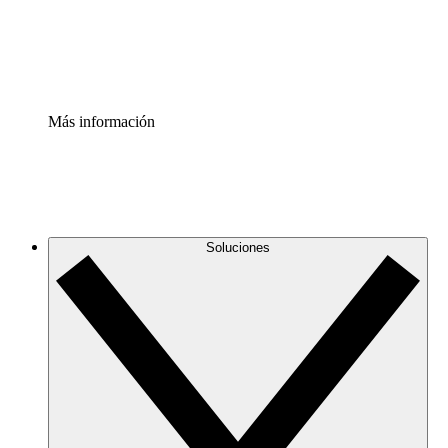
Estandariza y mejora el control de la documentación de p
Enterprise Shield
Añade una capa de seguridad reforzada y control detallad
Más información
Soluciones