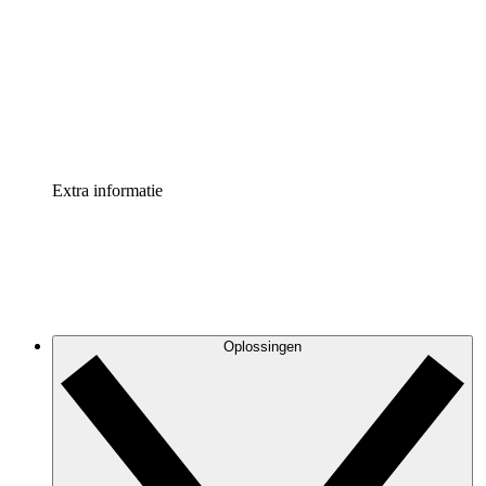
Processversneller
Standaardiseer en verbeter de beheer van
procesdocumentatie
Enterprise shield
Voeg een extra laag versterkte beveiliging en controle
toe
Extra informatie
Oplossingen