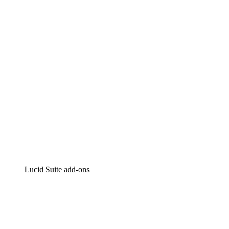
Intelligente diagrammen
Lucidspark
Online whiteboard
airfocus
Product management en roadmapping
Lucid Suite add-ons
Cloud versneller
Begrijp en plan toekomstige veranderingen aan je cloud
infrastructuur beter