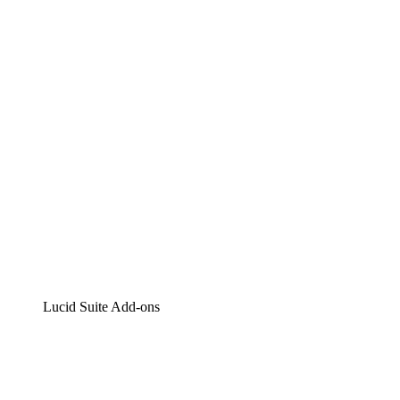
Lucidchart
Intelligente Diagrammerstellung
Lucidspark
Digitales Whiteboarding
airfocus
Produktmanagement und -roadmapping
Lucid Suite Add-ons
Cloud-Accelerator
Besseres Verständnis und Planung künftiger Cloud-
Infrastruktur-Änderungen.