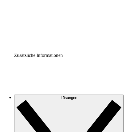
Prozess-Accelerator
Governance der Prozessdokumentation vereinheitlichen
und stärken.
Enterprise Shield
Zusätzliche Sicherheitslayer und granulare
Zugriffskontrolle.
Zusätzliche Informationen
Lösungen