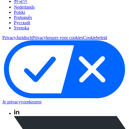
한국인
Nederlands
Polski
Português
Pусский
Svenska
Privacy
Juridisch
Privacykeuzes voor cookies
Cookiebeleid
Je privacyvoorkeuren