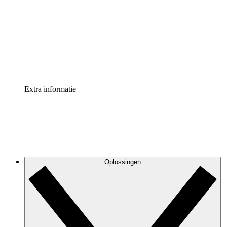
Processversneller
Standaardiseer en verbeter de beheer van
procesdocumentatie
Enterprise shield
Voeg een extra laag versterkte beveiliging en controle
toe
Extra informatie
Oplossingen