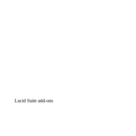
Intelligente diagrammen
Lucidspark
Online whiteboard
airfocus
Product management en roadmapping
Lucid Suite add-ons
Cloud versneller
Begrijp en plan toekomstige veranderingen aan je cloud
infrastructuur beter