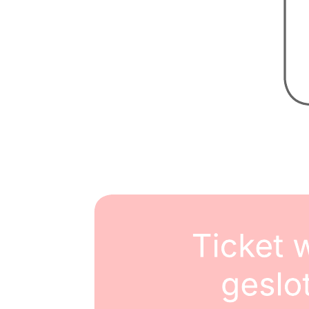
Voorbeeld van een mindmap voor een salesplan
Ga naar het Voorbeeld van een mindmap voor een salesplan-
sjabloon
Aan de slag
Enterprise
Contact met sales
Prijzen
Products
Lucidspark
Lucidchart
airfocus
Integraties