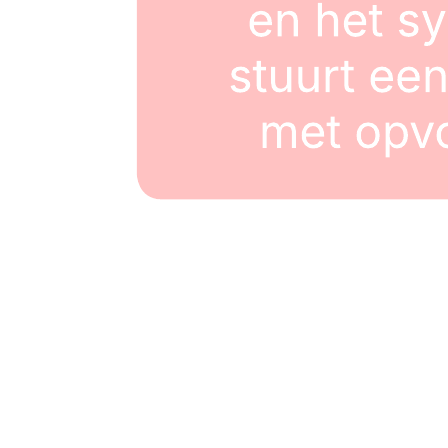
Oplossingen
Digitale transformatie
Cloudmigratie
Ontwikkeling van nieuwe producten
Efficiëntie met AI
Alles bekijken
Over ons
Over ons
Nieuwsruimte
Carrières
Contact opnemen
Klantverhalen
Toegankelijkheid
Bronnen
Ontwikkelaars
Beveiliging
Support
Training Labs