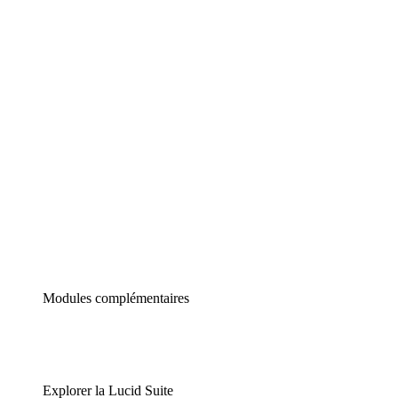
Diagrammes intelligents
Lucidspark
Tableau blanc virtuel
airfocus
Gestion de produit et roadmapping
Modules complémentaires
Explorer la Lucid Suite