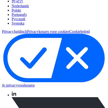
한국인
Nederlands
Polski
Português
Pусский
Svenska
Privacy
Juridisch
Privacykeuzes voor cookies
Cookiebeleid
Je privacyvoorkeuren