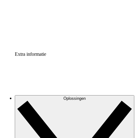
Processversneller
Standaardiseer en verbeter de beheer van
procesdocumentatie
Enterprise shield
Voeg een extra laag versterkte beveiliging en controle
toe
Extra informatie
Oplossingen