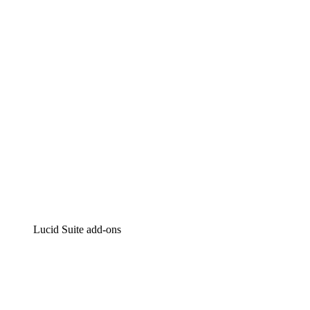
Intelligente diagrammen
Lucidspark
Online whiteboard
airfocus
Product management en roadmapping
Lucid Suite add-ons
Cloud versneller
Begrijp en plan toekomstige veranderingen aan je cloud
infrastructuur beter