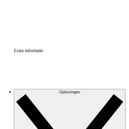
Processversneller
Standaardiseer en verbeter de beheer van
procesdocumentatie
Enterprise shield
Voeg een extra laag versterkte beveiliging en controle
toe
Extra informatie
Oplossingen