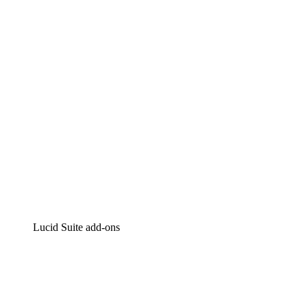
Intelligente diagrammen
Lucidspark
Online whiteboard
airfocus
Product management en roadmapping
Lucid Suite add-ons
Cloud versneller
Begrijp en plan toekomstige veranderingen aan je cloud
infrastructuur beter