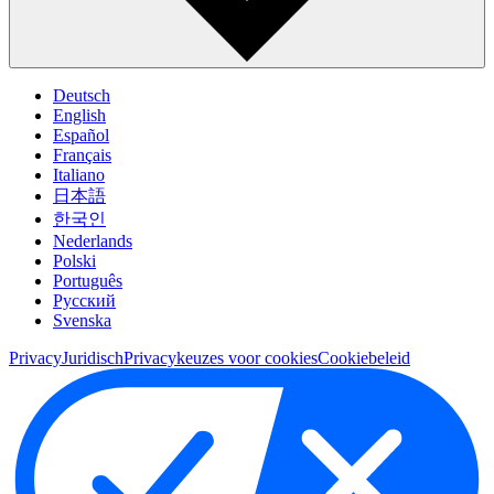
Deutsch
English
Español
Français
Italiano
日本語
한국인
Nederlands
Polski
Português
Pусский
Svenska
Privacy
Juridisch
Privacykeuzes voor cookies
Cookiebeleid