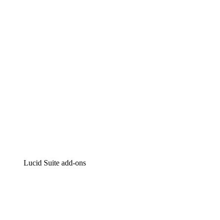
Intelligente diagrammen
Lucidspark
Online whiteboard
airfocus
Product management en roadmapping
Lucid Suite add-ons
Cloud versneller
Begrijp en plan toekomstige veranderingen aan je cloud
infrastructuur beter