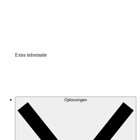
Processversneller
Standaardiseer en verbeter de beheer van
procesdocumentatie
Enterprise shield
Voeg een extra laag versterkte beveiliging en controle
toe
Extra informatie
Oplossingen