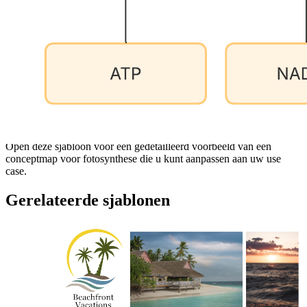
Met deze sjabloon voor een conceptmap voor fotosynthese kunt u:
verbanden tussen concepten en ideeën rondom fotosynthese
visueel weergeven.
met behulp van kleuren onderscheid maken tussen uw
subconcepten en ideeën.
gemakkelijk samenwerken met anderen en uw conceptmap
delen.
Open deze sjabloon voor een gedetailleerd voorbeeld van een
conceptmap voor fotosynthese die u kunt aanpassen aan uw use
case.
Gerelateerde sjablonen