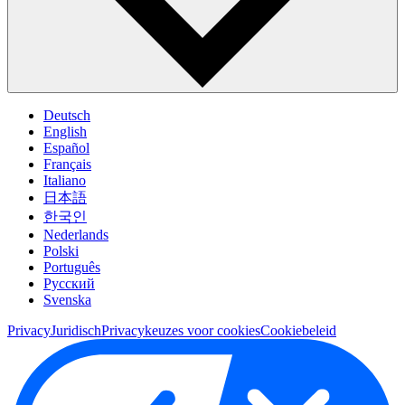
Deutsch
English
Español
Français
Italiano
日本語
한국인
Nederlands
Polski
Português
Pусский
Svenska
Privacy
Juridisch
Privacykeuzes voor cookies
Cookiebeleid