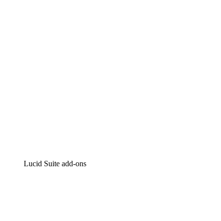
Intelligente diagrammen
Lucidspark
Online whiteboard
airfocus
Product management en roadmapping
Lucid Suite add-ons
Cloud versneller
Begrijp en plan toekomstige veranderingen aan je cloud
infrastructuur beter