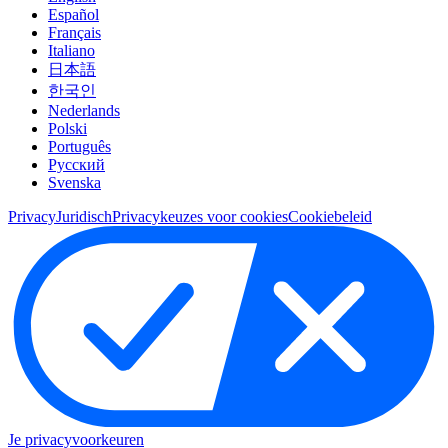
Español
Français
Italiano
日本語
한국인
Nederlands
Polski
Português
Pусский
Svenska
Privacy
Juridisch
Privacykeuzes voor cookies
Cookiebeleid
Je privacyvoorkeuren