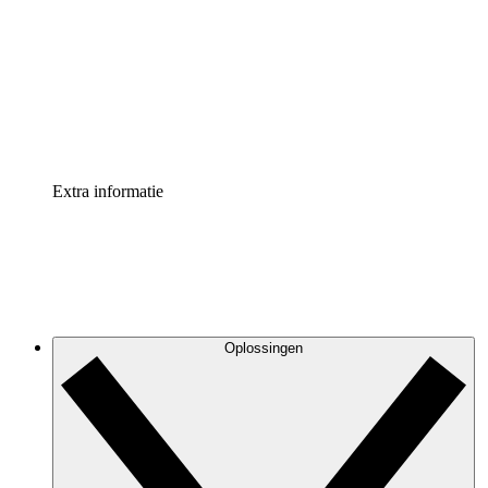
Processversneller
Standaardiseer en verbeter de beheer van
procesdocumentatie
Enterprise shield
Voeg een extra laag versterkte beveiliging en controle
toe
Extra informatie
Oplossingen